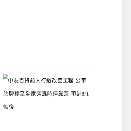
漢
神
洲
際
店
2026-
07-
22
中
友
百
貨
前
人
行
道
改
善
工