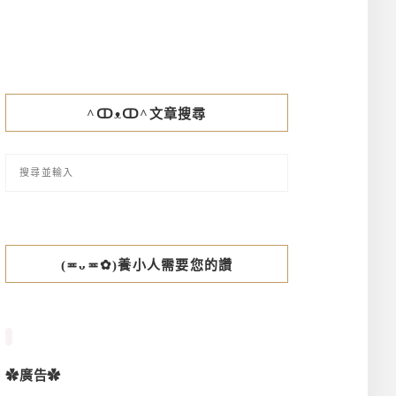
^ↀᴥↀ^文章搜尋
(≖ᴗ≖✿)養小人需要您的讚
✿廣告✿