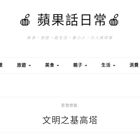
🍎 蘋果話日常🍎
美食。旅遊。過生活。養小人。凡人瑣碎事
繫
旅遊
美食
親子
生活
消
瀏覽標籤:
文明之基高塔