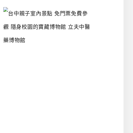
台
中
親
子
室
內
景
點
免
門
票
免
費
參
觀
隱
身
校
園
的
寶
藏
博