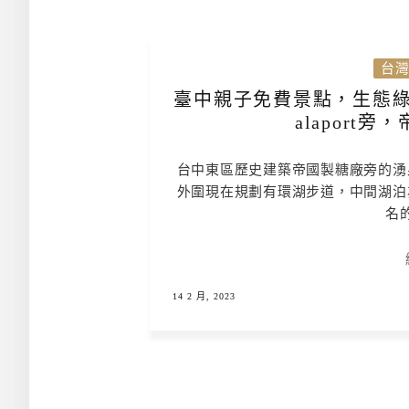
台
臺中親子免費景點，生態綠
alaport
台中東區歷史建築帝國製糖廠旁的湧
外圍現在規劃有環湖步道，中間湖泊
名
14 2 月, 2023