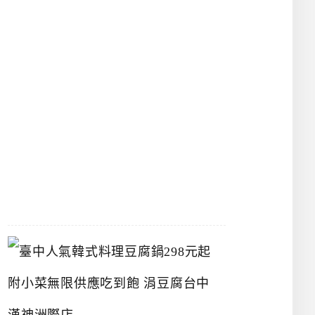
物
館
立
夫
中
醫
藥
博
物
館
2026-
07-
26
臺
中
人
氣
韓
式