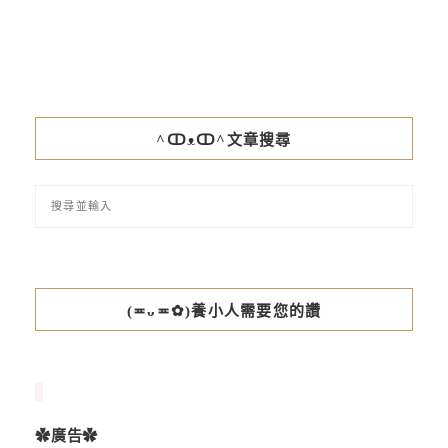
^ↀᴥↀ^文章搜尋
(≖ᴗ≖✿)養小人需要您的讚
✿廣告✿