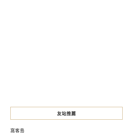
友站推薦
窩客島