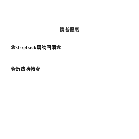
讀者優惠
✿
shopback購物回饋
✿
✿
蝦皮購物
✿