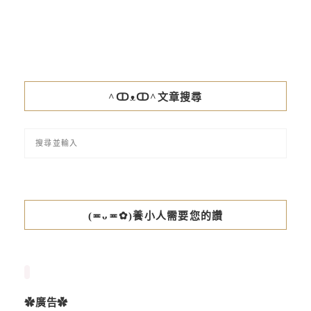
^ↀᴥↀ^文章搜尋
(≖ᴗ≖✿)養小人需要您的讚
✿廣告✿