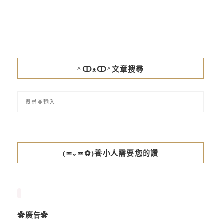
^ↀᴥↀ^文章搜尋
(≖ᴗ≖✿)養小人需要您的讚
✿廣告✿