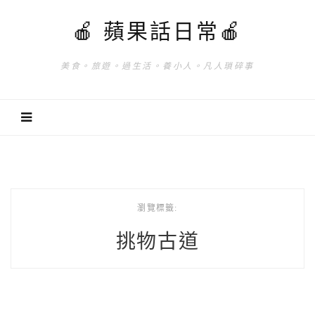
🍎 蘋果話日常🍎
美食。旅遊。過生活。養小人。凡人瑣碎事
瀏覽標籤:
挑物古道