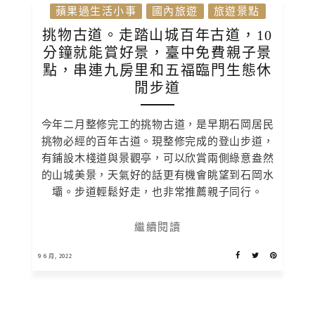
蘋果過生活小事
國內旅遊
旅遊景點
挑物古道。走踏山城百年古道，10
分鐘就能賞好景，臺中免費親子景
點，串連九房里和五福臨門生態休
閒步道
今年二月整修完工的挑物古道，是早期石岡居民
挑物必經的百年古道。現整修完成的登山步道，
有鋪設木棧道與景觀亭，可以欣賞兩側綠意盎然
的山城美景，天氣好的話更有機會眺望到石岡水
壩。步道輕鬆好走，也非常推薦親子同行。
繼續閱讀
9 6 月, 2022