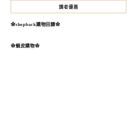
讀者優惠
✿
shopback購物回饋
✿
✿
蝦皮購物
✿