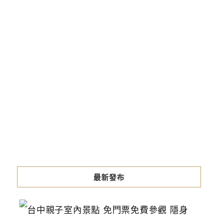
最新發布
台
中