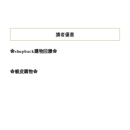
06
讀者優惠
✿
shopback購物回饋
✿
✿
蝦皮購物
✿