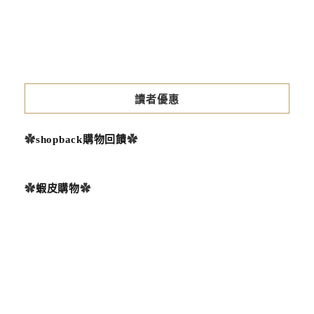
06
讀者優惠
✿
shopback購物回饋
✿
✿
蝦皮購物
✿