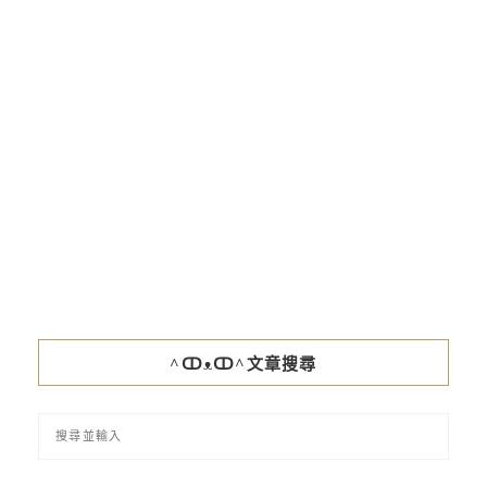
^ↀᴥↀ^文章搜尋