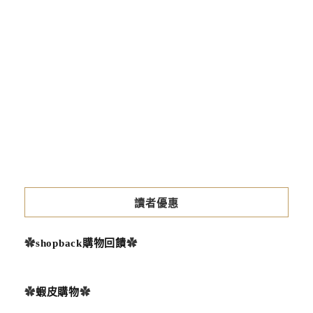
久
火
鍋
2026-
05-
06
讀者優惠
✿
shopback購物回饋
✿
✿
蝦皮購物
✿