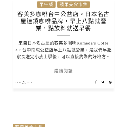
早午餐
蘋果美食市集
客美多咖啡台中公益店。日本名古
屋連鎖咖啡品牌，早上八點就營
業，點飲料就送早餐
來自日本名古屋的客美多咖啡Komeda’s Coffe
e，台中南屯公益店早上八點就營業，是我們早起
家長送完小孩上學後，可以直接約聚的好地方。
繼續閱讀
17 11 月, 2023