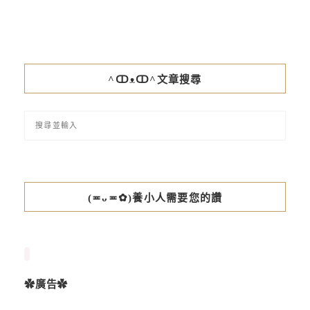
^ↀᴥↀ^文章搜尋
(≖ᴗ≖✿)養小人需要您的讚
✿廣告✿