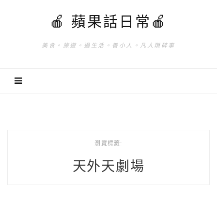
🍎 蘋果話日常🍎
美食。旅遊。過生活。養小人。凡人瑣碎事
瀏覽標籤:
天外天劇場