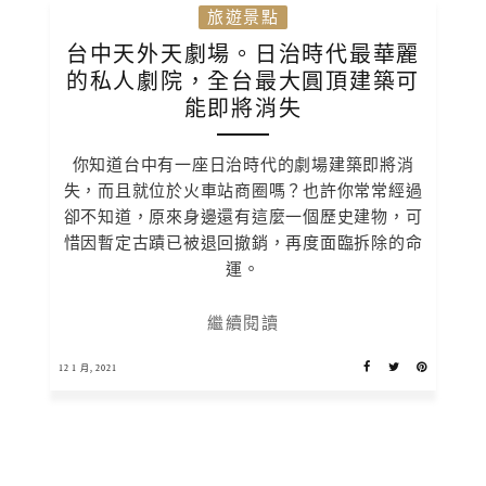
旅遊景點
台中天外天劇場。日治時代最華麗
的私人劇院，全台最大圓頂建築可
能即將消失
你知道台中有一座日治時代的劇場建築即將消
失，而且就位於火車站商圈嗎？也許你常常經過
卻不知道，原來身邊還有這麼一個歷史建物，可
惜因暫定古蹟已被退回撤銷，再度面臨拆除的命
運。
繼續閱讀
12 1 月, 2021