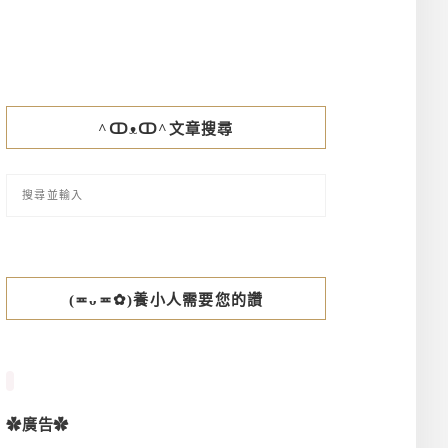
^ↀᴥↀ^文章搜尋
(≖ᴗ≖✿)養小人需要您的讚
✿廣告✿