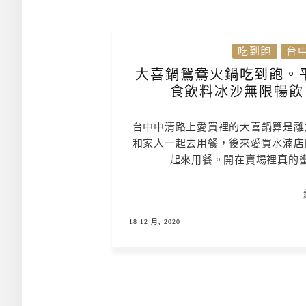
吃到飽
台
大喜鍋鴛鴦火鍋吃到飽。平
食飲料冰沙無限暢飲
台中中清路上愛買裡的大喜鍋算是離
和家人一起去用餐，後來愛買水湳店
起來用餐。開在賣場裡真的
18 12 月, 2020