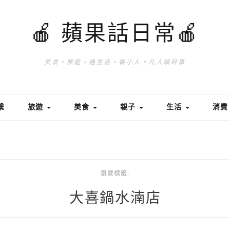
🍎 蘋果話日常🍎
美食。旅遊。過生活。養小人。凡人瑣碎事
繫
旅遊
美食
親子
生活
消
瀏覽標籤:
大喜鍋水湳店