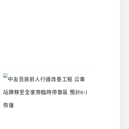
漢
神
洲
際
店
2026-
07-
22
中
友
百
貨
前
人
行
道
改
善
工