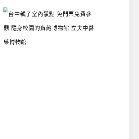
台
中
親
子
室
內
景
點
免
門
票
免
費
參
觀
隱
身
校
園
的
寶
藏
博