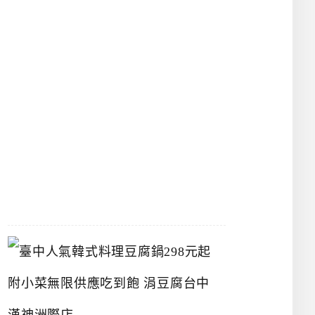
物
館
立
夫
中
醫
藥
博
物
館
2026-
07-
26
臺
中
人
氣
韓
式