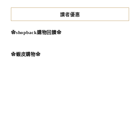
讀者優惠
✿
shopback購物回饋
✿
✿
蝦皮購物
✿