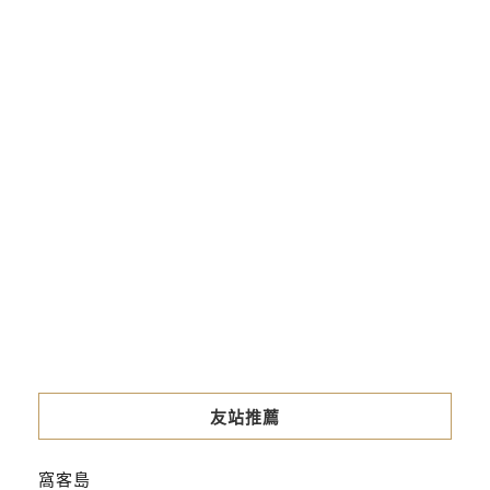
友站推薦
窩客島