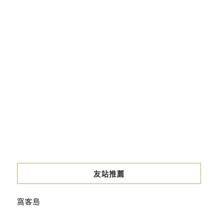
友站推薦
窩客島