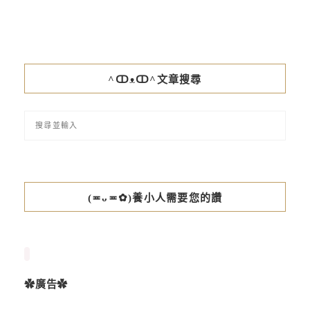
^ↀᴥↀ^文章搜尋
(≖ᴗ≖✿)養小人需要您的讚
✿廣告✿