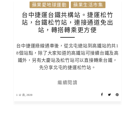
蘋果愛地球運動
蘋果生活市集
台中捷運台鐵共構站。捷運松竹
站，台鐵松竹站，連接通道免出
站，轉搭轉乘更方便
台中捷運綠線通車後，從北屯總站到高鐵站的共1
8個站點，除了大家知道的高鐵站可接續台鐵及高
鐵外，另有大慶站及松竹站可以直接轉乘台鐵，
先分享北屯的捷運松竹站。
繼續閱讀
1 12 月, 2020