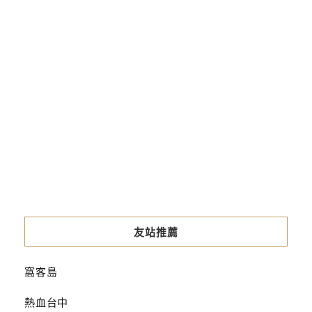
友站推薦
窩客島
熱血台中