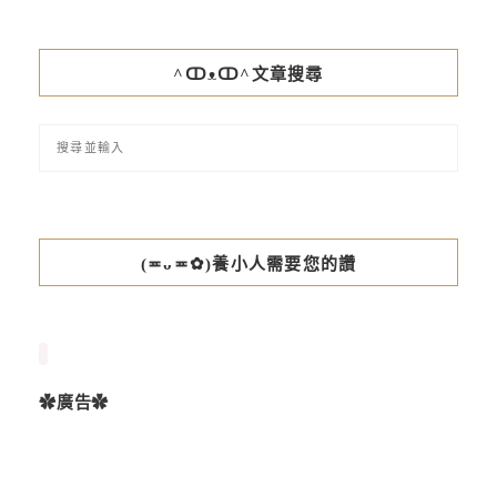
^ↀᴥↀ^文章搜尋
(≖ᴗ≖✿)養小人需要您的讚
✿廣告✿