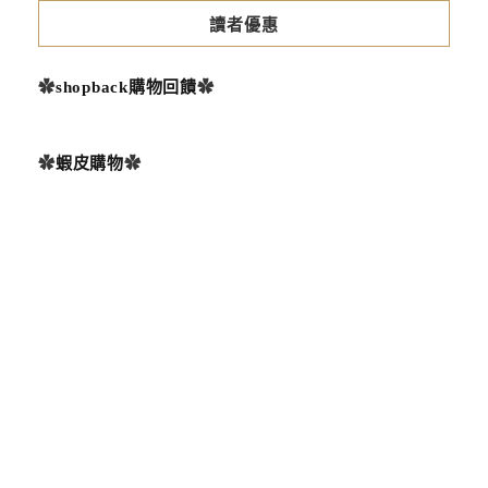
讀者優惠
✿
shopback購物回饋
✿
✿
蝦皮購物
✿