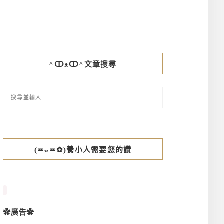
^ↀᴥↀ^文章搜尋
(≖ᴗ≖✿)養小人需要您的讚
✿廣告✿