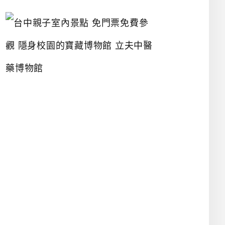
台
中
親
子
室
內
景
點
免
門
票
免
費
參
觀
隱
身
校
園
的
寶
藏
博