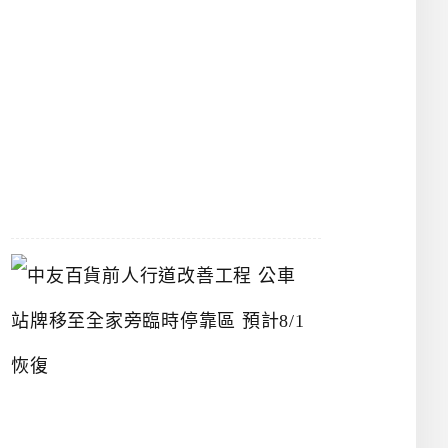
漢
神
洲
際
店
2026-
07-
22
中
友
百
貨
前
人
行
道
改
善
工