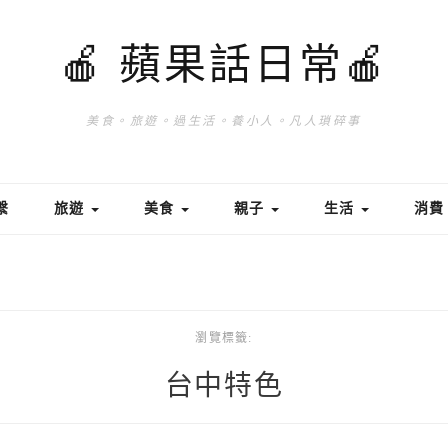
🍎 蘋果話日常🍎
美食。旅遊。過生活。養小人。凡人瑣碎事
繫
旅遊
美食
親子
生活
消
瀏覽標籤:
台中特色