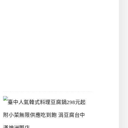
物
館
立
夫
中
醫
藥
博
物
館
2026-
07-
26
臺
中
人
氣
韓
式