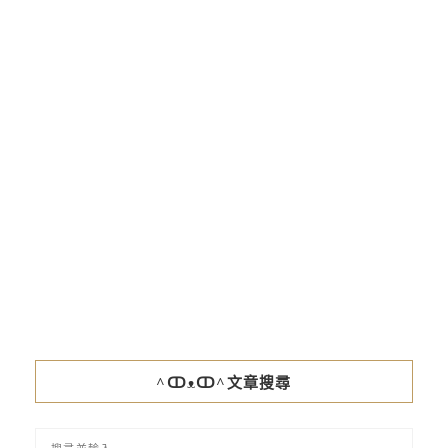
^ↀᴥↀ^文章搜尋