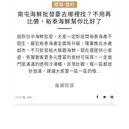
體驗/邀約
南屯海鮮批發要去哪裡找？不用再
比價，裕泰海鮮幫你比好了
說到台中海鮮批發，大家一定對這間裕泰海產不
陌生，最近裕泰海產全面新升級，隆重推出水產
超市，不只批發給大餐廳海鮮，現在還提供小家
庭、老饕散客更多元豐富的食材可採買！一走進
門是滿滿的透明冷凍櫃，非常壯觀，每一區都放
好放滿，建議大家要一區一區的慢...
繼續閱讀
21 12 月, 2021