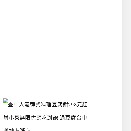
物
館
立
夫
中
醫
藥
博
物
館
2026-
07-
26
臺
中
人
氣
韓
式