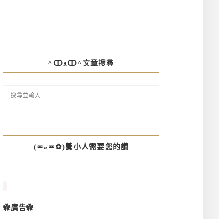
^ↀᴥↀ^文章搜尋
(≖ᴗ≖✿)養小人需要您的讚
✿廣告✿