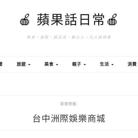
🍎 蘋果話日常🍎
美食。旅遊。過生活。養小人。凡人瑣碎事
繫
旅遊
美食
親子
生活
消
瀏覽標籤:
台中洲際娛樂商城