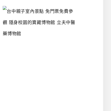
台
中
親
子
室
內
景
點
免
門
票
免
費
參
觀
隱
身
校
園
的
寶
藏
博