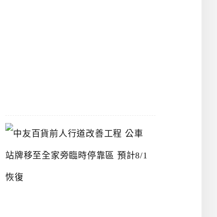
漢
神
洲
際
店
2026-
07-
22
中
友
百
貨
前
人
行
道
改
善
工