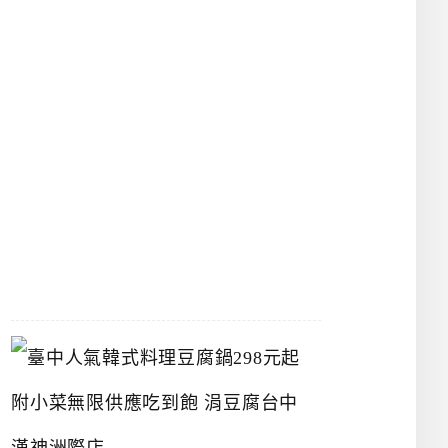
物
館
立
夫
中
醫
藥
博
物
館
2026-
07-
26
臺
中
人
氣
韓
式