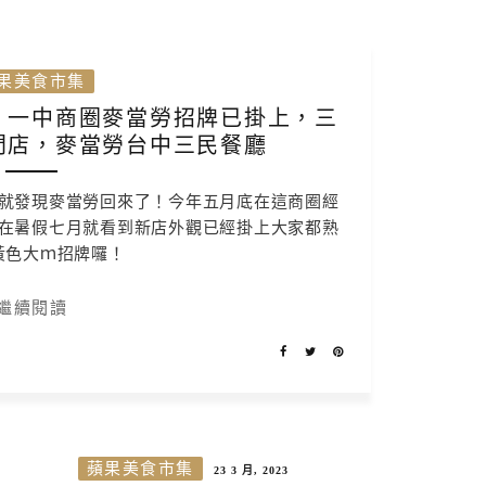
果美食市集
！一中商圈麥當勞招牌已掛上，三
門店，麥當勞台中三民餐廳
就發現麥當勞回來了！今年五月底在這商圈經
在暑假七月就看到新店外觀已經掛上大家都熟
黃色大ｍ招牌囉！
繼續閱讀
蘋果美食市集
23 3 月, 2023