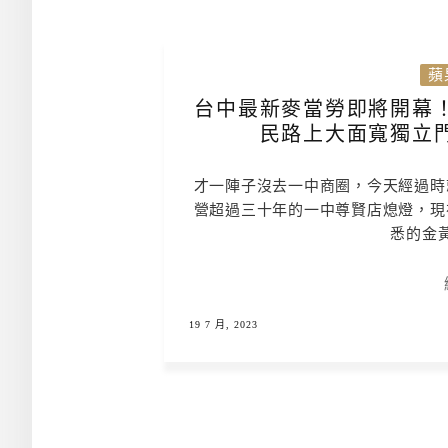
蘋
台中最新麥當勞即將開幕
民路上大面寬獨立
才一陣子沒去一中商圈，今天經過時
營超過三十年的一中尊賢店熄燈，現
悉的金
19 7 月, 2023