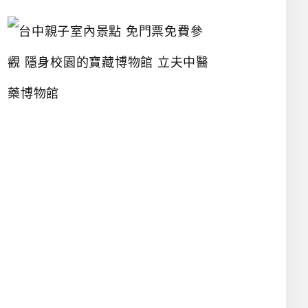
台
中
親
子
室
內
景
點
免
門
票
免
費
參
觀
隱
身
校
園
的
寶
藏
博