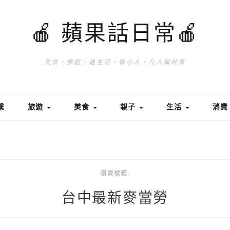
🍎 蘋果話日常🍎
美食。旅遊。過生活。養小人。凡人瑣碎事
繫
旅遊
美食
親子
生活
消
瀏覽標籤:
台中最新麥當勞