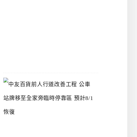
漢
神
洲
際
店
2026-
07-
22
中
友
百
貨
前
人
行
道
改
善
工