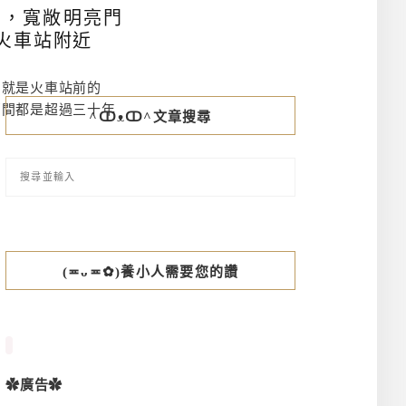
幕，寬敞明亮門
火車站附近
的就是火車站前的
兩間都是超過三十年
^ↀᴥↀ^文章搜尋
(≖ᴗ≖✿)養小人需要您的讚
✿廣告✿