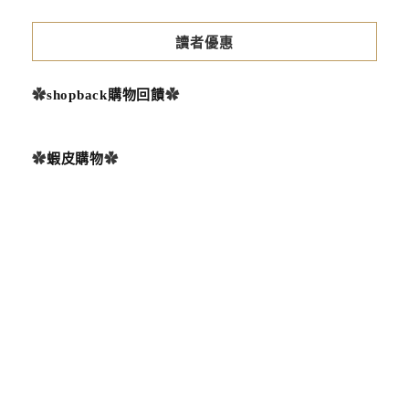
讀者優惠
✿
shopback購物回饋
✿
✿
蝦皮購物
✿