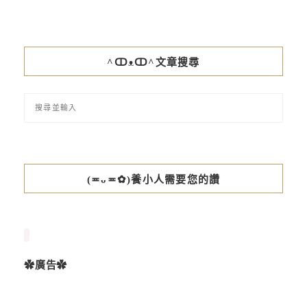
^ↀᴥↀ^文章搜尋
(≖ᴗ≖✿)養小人需要您的讚
✿廣告✿