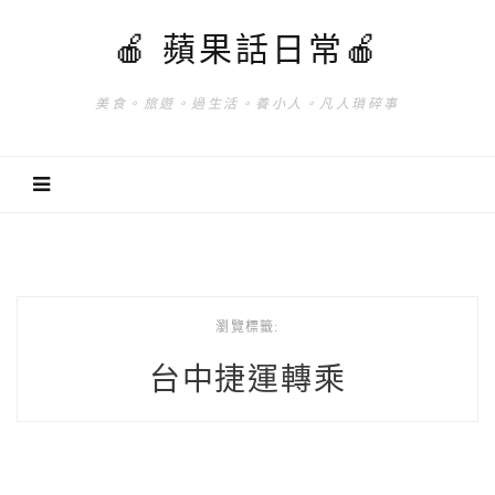
🍎 蘋果話日常🍎
美食。旅遊。過生活。養小人。凡人瑣碎事
瀏覽標籤:
台中捷運轉乘