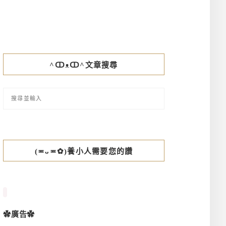
^ↀᴥↀ^文章搜尋
(≖ᴗ≖✿)養小人需要您的讚
✿廣告✿