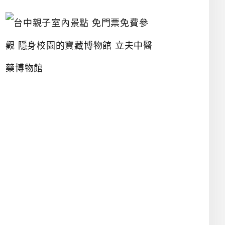
台
中
親
子
室
內
景
點
免
門
票
免
費
參
觀
隱
身
校
園
的
寶
藏
博