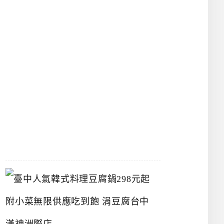
物
館
立
夫
中
醫
藥
博
物
館
2026-
07-
26
臺
中
人
氣
韓
式