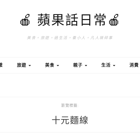
🍎 蘋果話日常🍎
美食。旅遊。過生活。養小人。凡人瑣碎事
繫
旅遊
美食
親子
生活
消
瀏覽標籤:
十元麵線