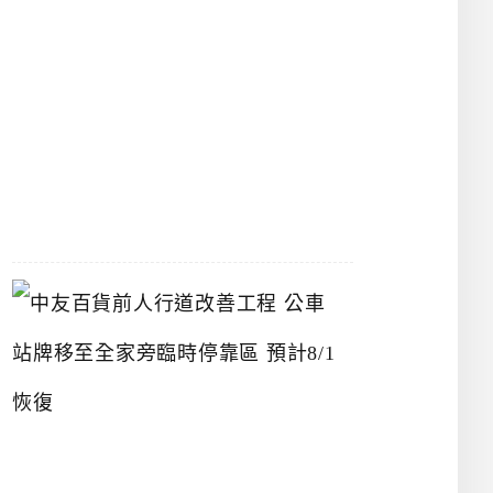
漢
神
洲
際
店
2026-
07-
22
中
友
百
貨
前
人
行
道
改
善
工