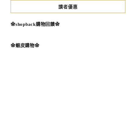
讀者優惠
✿
shopback購物回饋
✿
✿
蝦皮購物
✿