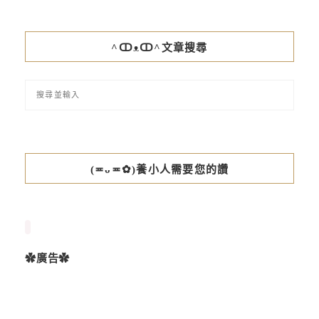
^ↀᴥↀ^文章搜尋
(≖ᴗ≖✿)養小人需要您的讚
✿廣告✿