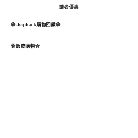
讀者優惠
✿
shopback購物回饋
✿
✿
蝦皮購物
✿