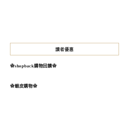
05-
06
讀者優惠
✿
shopback購物回饋
✿
✿
蝦皮購物
✿