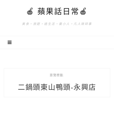
🍎 蘋果話日常🍎
美食。旅遊。過生活。養小人。凡人瑣碎事
瀏覽標籤:
二鍋頭東山鴨頭-永興店