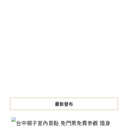
最新發布
台
中