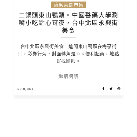
蘋果美食市集
二鍋頭東山鴨頭。中國醫藥大學涮
嘴小吃點心宵夜，台中北區永興街
美食
台中北區永興街美食，這間東山鴨頭在梅亭街
口，彩券行旁，對面轉角是ｏｋ便利超商，地點
好找顯眼。
繼續閱讀
17 7 月, 2023