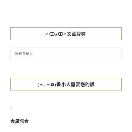
^ↀᴥↀ^文章搜尋
(≖ᴗ≖✿)養小人需要您的讚
✿廣告✿