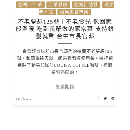
咖啡下午茶
台菜餐廳
便當自助餐
蘋果
吃不完
蘋果美食市集
不老夢想125號｜不老食光 像回家
般溫暖 吃到長輩做的家常菜 支持銀
髮就業 台中市長官邸
一直蠻好奇以前市長官邸內的這間不老夢想125
號，和同學這天就一起來看看順便用餐。這裡還
進駐了路易莎咖啡LOUISA COFFEE咖啡，裡面
還蠻熱鬧的。
繼續閱讀
3 11 月, 2019