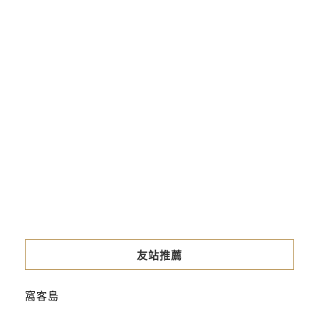
友站推薦
窩客島