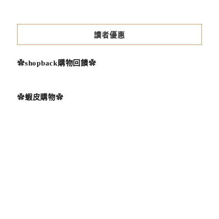
讀者優惠
✿
shopback購物回饋
✿
✿
蝦皮購物
✿