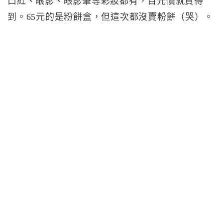
口紅、眼影、眼影筆等彩妝都有，百元價就買得
到。65元的是粉餅盒，但這次都沒賣粉餅（哭）。