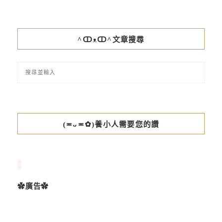
^ↀᴥↀ^文章搜尋
(≖ᴗ≖✿)養小人需要您的讚
✿廣告✿