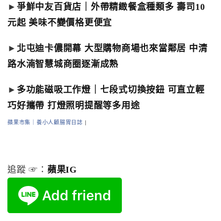
►
爭鮮中友百貨店｜外帶精緻餐盒種類多 壽司10
元起 美味不變價格更便宜
►
北屯迪卡儂開幕 大型購物商場也來當鄰居 中清
路水湳智慧城商圈逐漸成熟
►
多功能磁吸工作燈｜七段式切換按鈕 可直立輕
巧好攜帶 打燈照明提醒等多用途
蘋果市集｜養小人顧腸胃日誌
|
追蹤 ☞：
蘋果IG