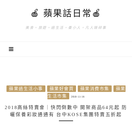
🍎 蘋果話日常🍎
美食。旅遊。過生活。養小人。凡人瑣碎事
蘋果過生活小事
蘋果好會買
蘋果消費市集
蘋果
生活市集
2018-11-16
2018高絲特賣會｜快閃倒數中 開架商品64元起 防
曬保養彩妝通通有 台中KOSE集團特賣五折起