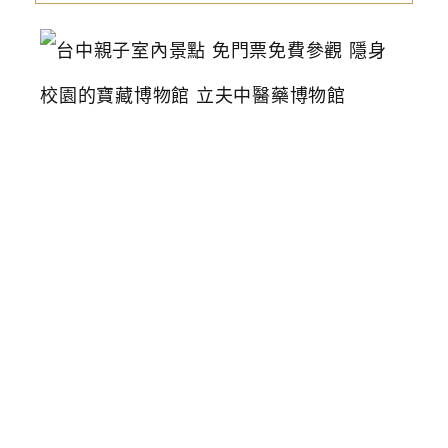
台
中
親
子
室
內
景
點
免
門
票
免
費
參
觀
隱
身
校
園
的
寶
藏
博