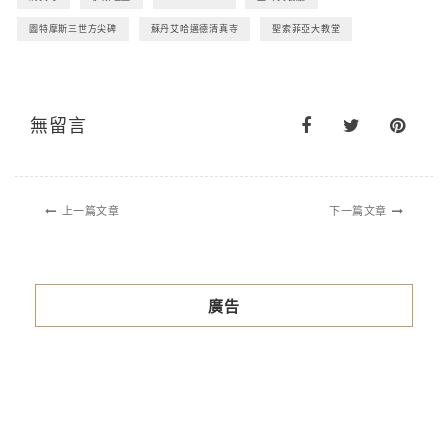
圖特摩斯三世方尖碑
蘇丹艾哈邁德清真寺
聖索菲亞大教堂
無留言
上一篇文章
下一篇文章
廣告