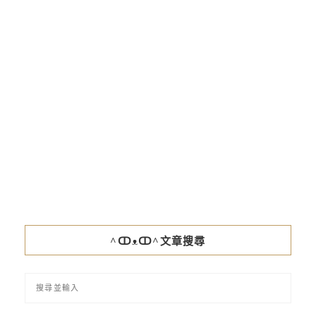
^ↀᴥↀ^文章搜尋