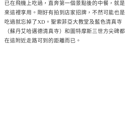
已在飛機上吃過，直奔第一個景點後的中餐，就是
來這裡享用。剛好有拍到店家招牌，不然可能也是
吃過就忘掉了XD。聖索菲亞大教堂及藍色清真寺
（蘇丹艾哈邁德清真寺）和圖特摩斯三世方尖碑都
在這附近走路可到的距離而已。