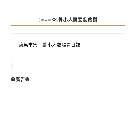
(≖ᴗ≖✿)養小人需要您的讚
蘋果市集｜養小人顧腸胃日誌
✿廣告✿