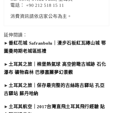
電話： +90 212 518 15 11
消費資訊請依店家公布為主。
延伸閱讀：
►
番紅花城 Safranbolu｜漫步石板紅瓦磚山城 鄂
圖曼時期老城區巡禮
►
土耳其之旅｜棉堡熱氣球 高空俯瞰古城跡 石化
瀑布 礦物森林 巴穆嘉麗夢幻景觀
►
土耳其之旅｜保存最完整的古絲路古驛站 孔亞
古驛站 蘇丹哈納
►
土耳其航空｜2017台灣直飛土耳其飛行經驗 貼