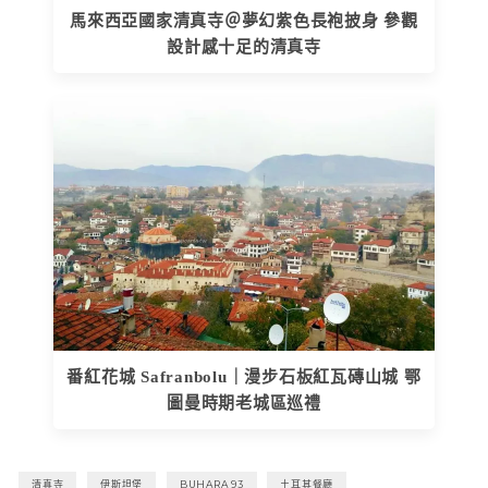
馬來西亞國家清真寺＠夢幻紫色長袍披身 參觀
設計感十足的清真寺
番紅花城 Safranbolu｜漫步石板紅瓦磚山城 鄂
圖曼時期老城區巡禮
清真寺
伊斯坦堡
BUHARA 93
土耳其餐廳