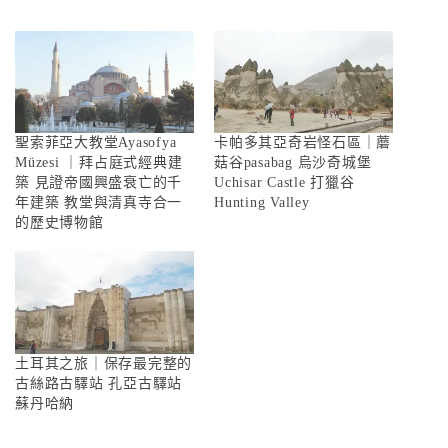
聖索菲亞大教堂Ayasofya
卡帕多其亞奇岩怪石區｜蘑
Müzesi ｜拜占庭式經典建
菇谷pasabag 烏沙奇城堡
築 見證帝國興盛衰亡的千
Uchisar Castle 打獵谷
年建築 教堂與清真寺合一
Hunting Valley
的歷史博物館
土耳其之旅｜保存最完整的
古絲路古驛站 孔亞古驛站
蘇丹哈納