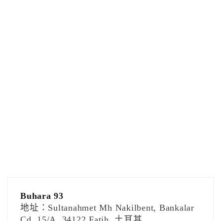
Buhara 93
地址：Sultanahmet Mh Nakilbent, Bankalar
Cd. 15/A, 34122 Fatih, 土耳其