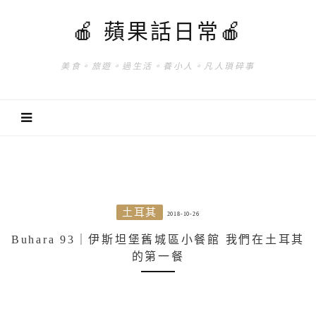
🍎 蘋果話日常🍎
美食。旅遊。過生活。養小人。凡人瑣碎事
土耳其
2018-10-26
Buhara 93｜伊斯坦堡舊城區小餐館 我們在土耳其
的第一餐