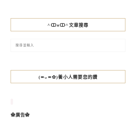
^ↀᴥↀ^文章搜尋
(≖ᴗ≖✿)養小人需要您的讚
✿廣告✿