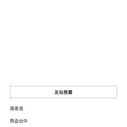
友站推薦
窩客島
熱血台中