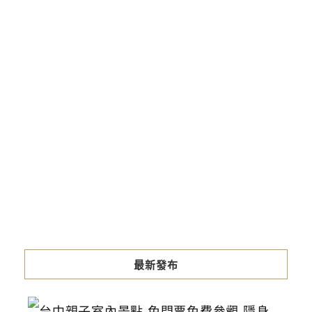
最新發布
台