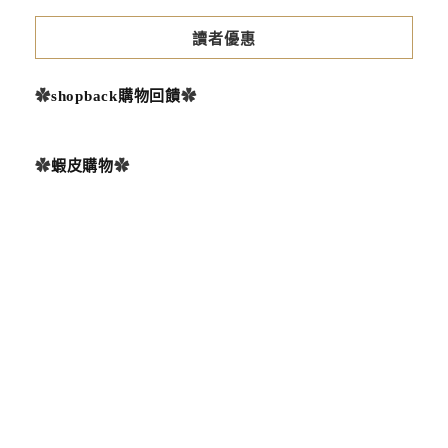
讀者優惠
✿
shopback購物回饋
✿
✿
蝦皮購物
✿