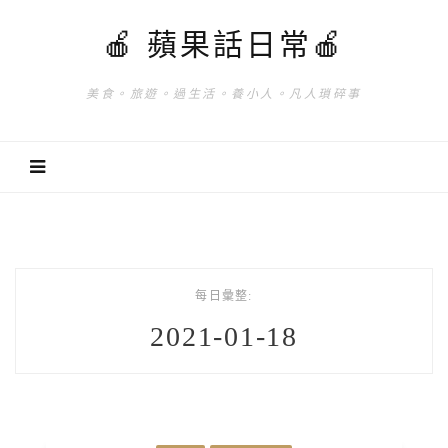
🍎 蘋果話日常🍎
美食。旅遊。過生活。養小人。凡人瑣碎事
每日彙整:
2021-01-18