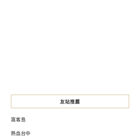
友站推薦
窩客島
熱血台中