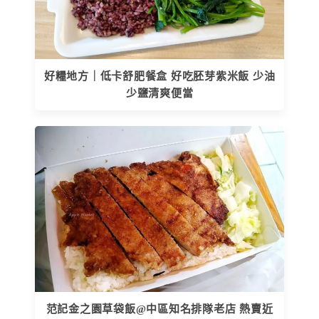
好糧地方｜低卡舒肥餐盒 好吃胚芽紫米飯 少油
少鹽清爽便當
范記金之園草袋飯@中區知名排隊老店 熱賣近