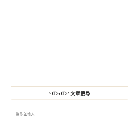
^ↀᴥↀ^文章搜尋