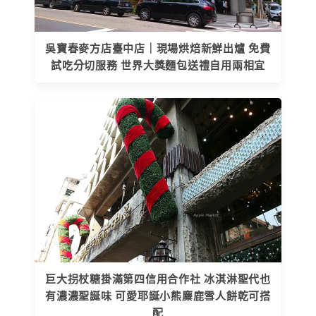
吳寶春麥方店臺中店｜現場烘焙新鮮出爐 免費
試吃分切服務 世界大獎麵包送禮自用兩相宜
巨大拐杖糖掛滿第四信用合作社 冰淇淋聖代也
有濃濃聖誕味 可愛耶誕小熊麋鹿雪人餅乾可搭
配