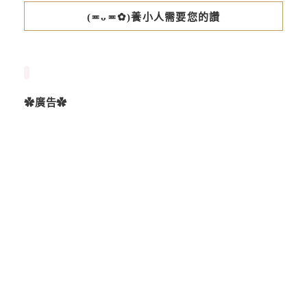
(≖ᴗ≖✿)養小人需要您的讚
✿廣告✿