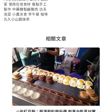
家 使用在地食材 餐點手工
製作 中藥醃製鹹豬肉 功夫
泡菜 小農米食 早午餐 咖啡
丸久小山園抹茶
相關文章
Q弟紅豆餅｜肥滿餡料銅板價 創意內餡真材實