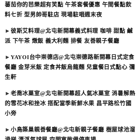
蕃茄你的芭樂超有笑點 午茶套餐優惠 午間餐點飲
料七折 型男帥哥駐店 現場駐唱週末夜
►
彼斯艾料理@北屯新開幕義式料理 咖啡 甜點 鹹
派 下午茶 燉飯 義大利麵 排餐 友善親子餐廳
►
YAYOI台中崇德店@北屯崇德路新開幕日式定食
餐廳 金芽米飯 定食丼飯烏龍麵 兒童餐日式點心 彌
生軒
►
老喬冰菓室@北屯新開幕超人氣冰菓室 消暑解熱
的雪花冰和挫冰 搭配當季新鮮水果 昌平路松竹國
小旁
►
小鳥築巢親善餐廳@北屯新親子餐廳 樹屋球池溜
滑梯 漂浮氣球屋 空間寬敞備停車場