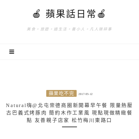
🍎 蘋果話日常🍎
美食。旅遊。過生活。養小人。凡人瑣碎事
蘋果吃不完
2017-05-12
Natural嗨@北屯崇德商圈新開幕早午餐 限量熱壓
古巴義式烤豚肉 簡約木作工業風 現點現做精緻餐
點 友善親子店家 松竹梅川東路口