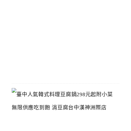
立
夫
中
醫
藥
博
物
館
2026-
07-
26
臺
中
人
氣
韓
式
料
理