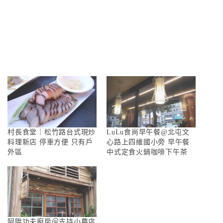
村長食堂｜松竹路台式現炒
LuLu食尚早午餐@北屯文
料理新店 停車方便 只有戶
心路上四維國小旁 早午餐
外區
中式定食火鍋咖啡下午茶
阿陞功夫廚房＠支持小農店