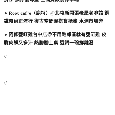
►
Root caf’e（鹿特）@北屯新開張老屋咖啡館 鋼
鐵時尚正流行 復古空間混搭貨櫃牆 水湳市場旁
►
阿修甕缸雞台中店＠不用跑郊區就有甕缸雞 皮
脆肉鮮又多汁 熱騰騰上桌 還附一碗鮮雞湯
//
//