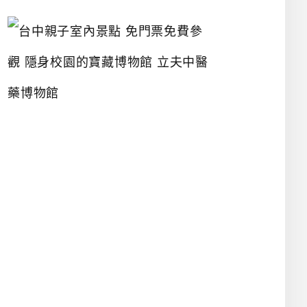
台
中
親
子
室
內
景
點
免
門
票
免
費
參
觀
隱
身
校
園
的
寶
藏
博