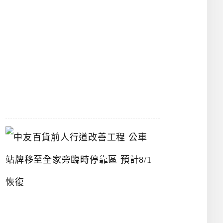
漢
神
洲
際
店
2026-
07-
22
中
友
百
貨
前
人
行
道
改
善
工