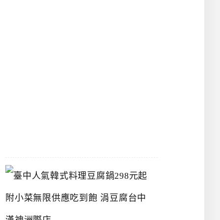
物
館
立
夫
中
醫
藥
博
物
館
2026-
07-
26
臺
中
人
氣
韓
式