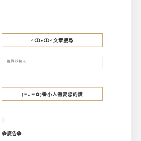
^ↀᴥↀ^文章搜尋
(≖ᴗ≖✿)養小人需要您的讚
✿廣告✿