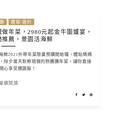
廳
體驗/邀約
現做年菜，2980元起金牛圍爐宴，
廳推薦，景園活海鮮
鮮2021外帶年菜限量預購開始囉，體貼媽媽
，除夕當天新鮮現做的熱騰騰年菜，讓你直接
開心享受團圓飯！
繼續閱讀