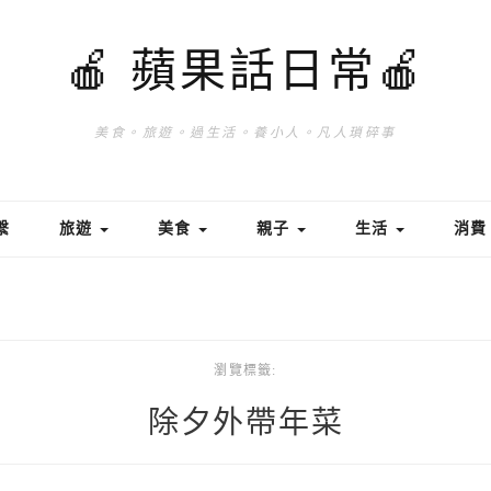
🍎 蘋果話日常🍎
美食。旅遊。過生活。養小人。凡人瑣碎事
繫
旅遊
美食
親子
生活
消
瀏覽標籤:
除夕外帶年菜