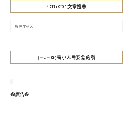
^ↀᴥↀ^文章搜尋
(≖ᴗ≖✿)養小人需要您的讚
✿廣告✿