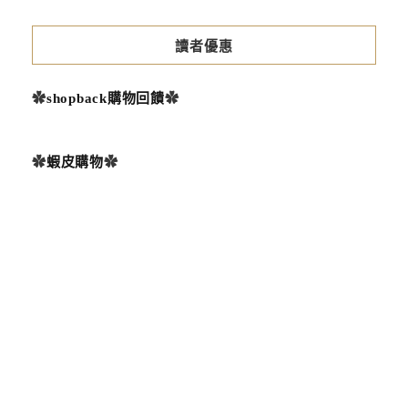
讀者優惠
✿
shopback購物回饋
✿
✿
蝦皮購物
✿