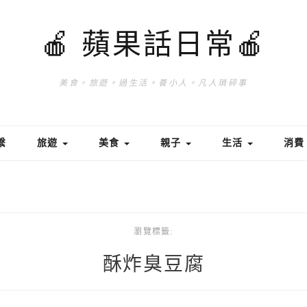
🍎 蘋果話日常🍎
美食。旅遊。過生活。養小人。凡人瑣碎事
繫
旅遊
美食
親子
生活
消
瀏覽標籤:
酥炸臭豆腐