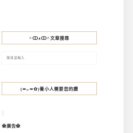
^ↀᴥↀ^文章搜尋
(≖ᴗ≖✿)養小人需要您的讚
✿廣告✿