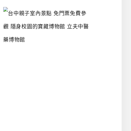
台
中
親
子
室
內
景
點
免
門
票
免
費
參
觀
隱
身
校
園
的
寶
藏
博