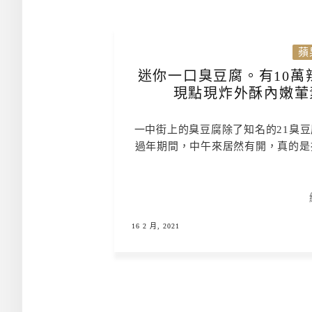
蘋
迷你一口臭豆腐。有10萬
現點現炸外酥內嫩葷
一中街上的臭豆腐除了知名的21臭
過年期間，中午來居然有開，真的是
16 2 月, 2021