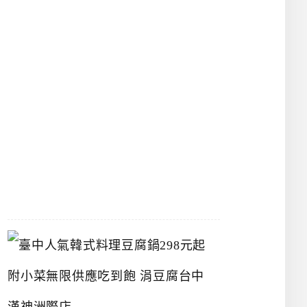
物
館
立
夫
中
醫
藥
博
物
館
2026-
07-
26
臺
中
人
氣
韓
式