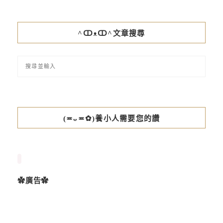
^ↀᴥↀ^文章搜尋
(≖ᴗ≖✿)養小人需要您的讚
✿廣告✿