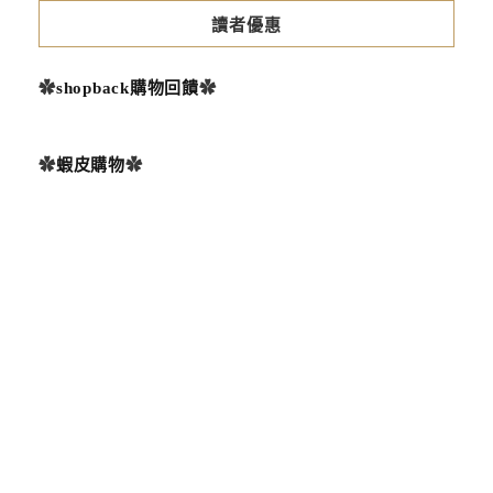
讀者優惠
✿
shopback購物回饋
✿
✿
蝦皮購物
✿