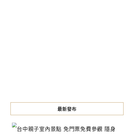
最新發布
台
中