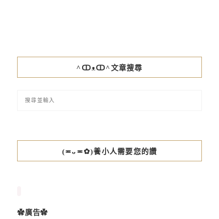
^ↀᴥↀ^文章搜尋
(≖ᴗ≖✿)養小人需要您的讚
✿廣告✿