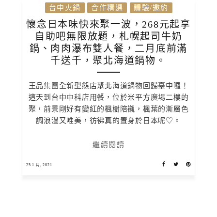
台中火鍋
合作精選
體驗/邀約
懷念日本味快來聚一波，268元起享
自助吧無限放題，札幌起司牛奶
鍋、肉肉瀑布雙人餐，二月底前滿
千送千，聚北海道鍋物。
王品集團全新型態店聚北海道鍋物回歸臺中囉！
這天到台中中科店用餐，位於米平方廣場二樓的
聚，前景剛好有變紅的楓樹陪襯，楓葉的漸層色
調浪漫又唯美，彷彿真的置身於日本呢♡。
繼續閱讀
25 1 月, 2021