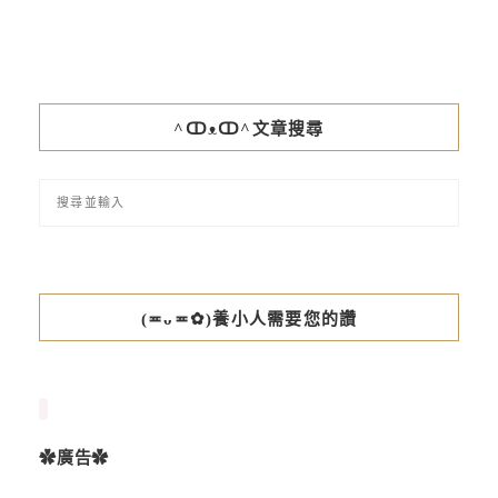
^ↀᴥↀ^文章搜尋
(≖ᴗ≖✿)養小人需要您的讚
✿廣告✿