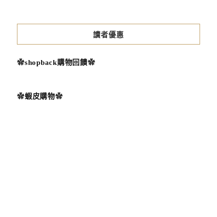
讀者優惠
✿
shopback購物回饋
✿
✿
蝦皮購物
✿