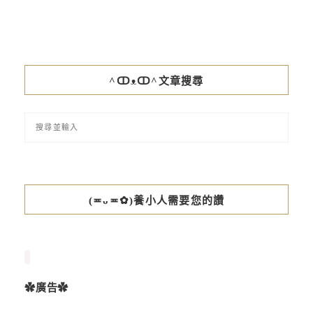
^ↀᴥↀ^文章搜尋
(≖ᴗ≖✿)養小人需要您的讚
✿廣告✿