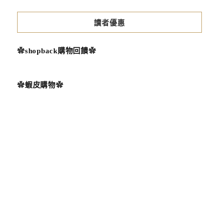
讀者優惠
✿
shopback購物回饋
✿
✿
蝦皮購物
✿