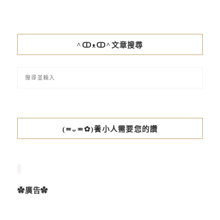
^ↀᴥↀ^文章搜尋
(≖ᴗ≖✿)養小人需要您的讚
✿廣告✿