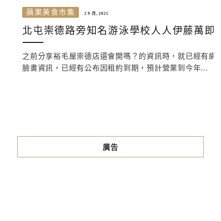
蘋果美食市集
2 9 月, 2021
北屯崇德路旁知名游泳學校人人伊藤萬即
之前分享裕毛屋崇德店還會開嗎？的資訊時，就已經有網
臉書資訊，已經有公布因租約到期，預計營業到今年...
廣告