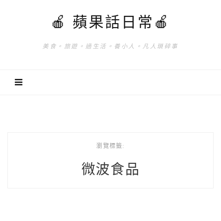
🍎 蘋果話日常🍎
美食。旅遊。過生活。養小人。凡人瑣碎事
瀏覽標籤:
微波食品