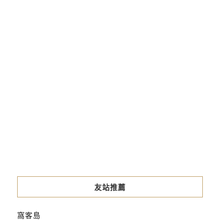
友站推薦
窩客島