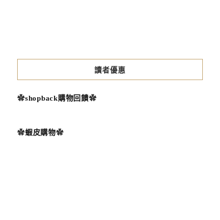
06
讀者優惠
✿
shopback購物回饋
✿
✿
蝦皮購物
✿