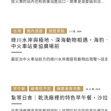
搭火車的站內也有前後站進出口，開車更是要繞到台...
台灣
國內旅遊
旅遊景點
2 5 月, 2020
綠川水岸與極地、深海動物相遇，海豹、
中火車站東協廣場前
最近台中火車站前方的綠川水岸廊道有動物出現喔～這是
早午餐
蘋果吃不完
蘋果美食市集
28 12 月, 2019
紮等日食｜乾洗廠裡的特色早午餐，沙拉
在乾洗廠裡享用早餐超特別！這間位於中區的早午餐店保