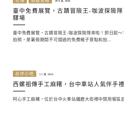
台灣
旅遊景點
19 6 月, 2024
臺中免費展覽，古蹟冒險王-咖波探險隊來啦！
驛場
臺中免費展覽，古蹟冒險王-咖波探險隊來啦！即日起～7
拍照，是暑假期間不可錯過的免費親子景點和拍...
台中小吃
1 1 月, 2024
西螺祖傳手工麻糬，台中車站人氣伴手禮
阿心手工麻糬，位於台中火車站鐵鹿大街裡中間用餐區走