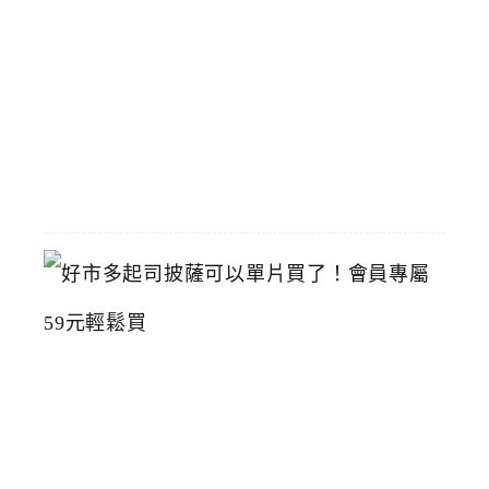
灣
美
術
館
2026-
07-
15
好
市
多
起
司
披
薩
可
以
單
片
買