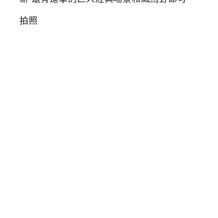
台
中
翻
轉
動
漫
祭
萌
版
芙
莉
蓮
蠟
筆
小
新
還
有
進
擊
的
巨
人
經
典