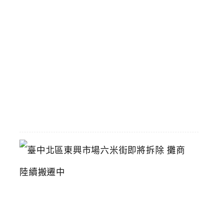
飲
壽
星
九
折
優
惠
2026-
07-
11
臺
中
北
區
東
興
市
場
六