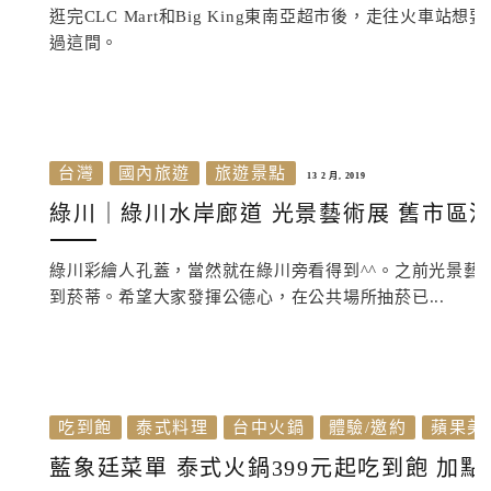
逛完CLC Mart和Big King東南亞超市後，走往火車
過這間。
台灣
國內旅遊
旅遊景點
13 2 月, 2019
綠川｜綠川水岸廊道 光景藝術展 舊市區
綠川彩繪人孔蓋，當然就在綠川旁看得到^^。之前光景藝
到菸蒂。希望大家發揮公德心，在公共場所抽菸已...
吃到飽
泰式料理
台中火鍋
體驗/邀約
蘋果美
藍象廷菜單 泰式火鍋399元起吃到飽 加點