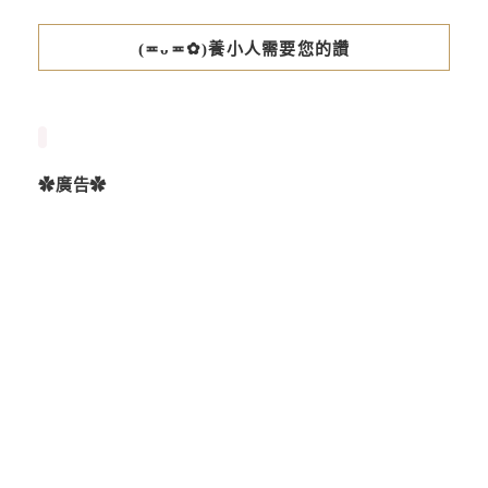
(≖ᴗ≖✿)養小人需要您的讚
✿廣告✿