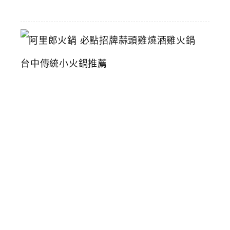
16
阿
里
郎
火
鍋
必
點
招
牌
蒜
頭
雞
燒
酒
雞
火
鍋
台
中
傳
統
小