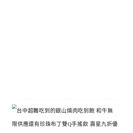
場
景
和
飆
馬
野
郎
可
拍
照
2026-
07-
11
台
中
超
難
吃