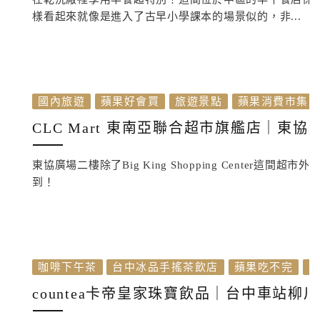
樣看起來就像是進入了古早小學課本的場景似的，非...
國內旅遊
蘋果好會買
旅遊景點
蘋果消費市集
CLC Mart 東南亞聯合超市旗艦店｜東
東協廣場二樓除了Big King Shopping Center
到！
咖啡下午茶
台中冰品手搖茶飲店
蘋果吃不完
countea卡帝皇家珠寶飲品｜台中車站