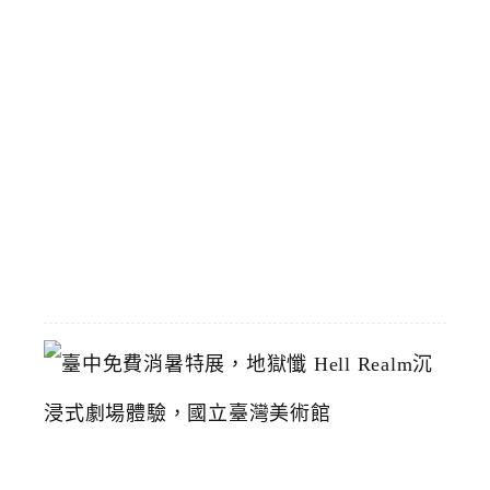
區
預
計
8
/
1
恢
復
2026-
07-
19
臺
中
免
費
消
暑
特
展