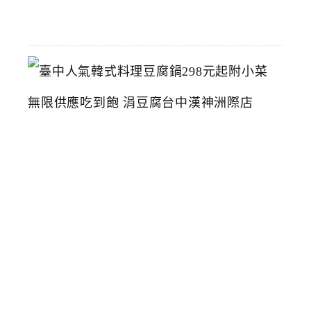
26
臺
中
人
氣
韓
式
料
理
豆
腐
鍋
2
9
8
元
起
附
小
菜
無