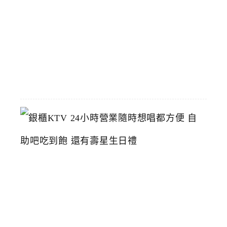
鴨
推
薦
2026-
06-
23
銀
櫃
K
T
V
2
4
小
時
營
業
隨
時