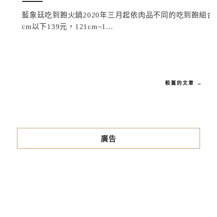
藍象廷吃到飽火鍋2020年三月起依肉品不同的吃到飽組合餐
cm以下139元，121cm~1...
較舊的文章 →
廣告