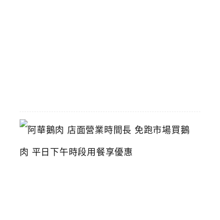
火
鍋
推
薦
2026-
06-
16
阿
華
鵝
肉
店
面
營
業
時
間
長