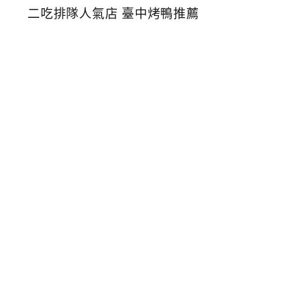
烤
鴨
莊
台
中
美
村
路
北
平
烤
鴨
一
鴨
二
吃
排
隊
人
氣
店
臺
中
烤