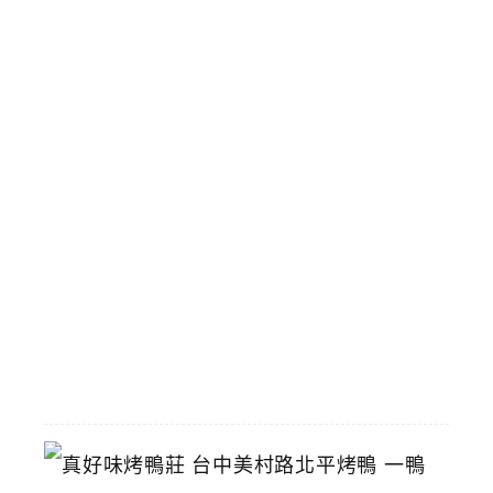
米
街
即
將
拆
除
攤
商
陸
續
搬
遷
中
2026-
06-
29
真
好
味