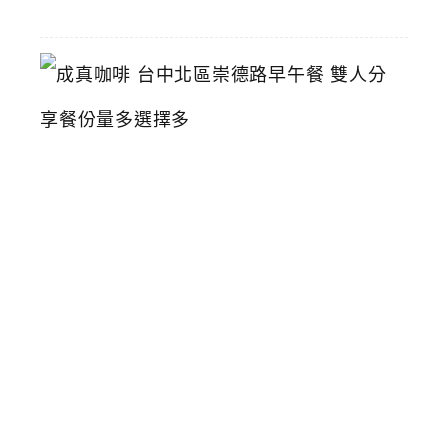
01
成
真
咖
啡
台
中
北
區
崇
德
路
早
午
餐
雙
人
分
享
餐
份
量
多