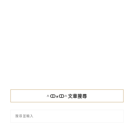
^ↀᴥↀ^文章搜尋