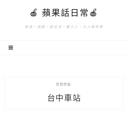
🍎 蘋果話日常🍎
美食。旅遊。過生活。養小人。凡人瑣碎事
瀏覽標籤:
台中車站