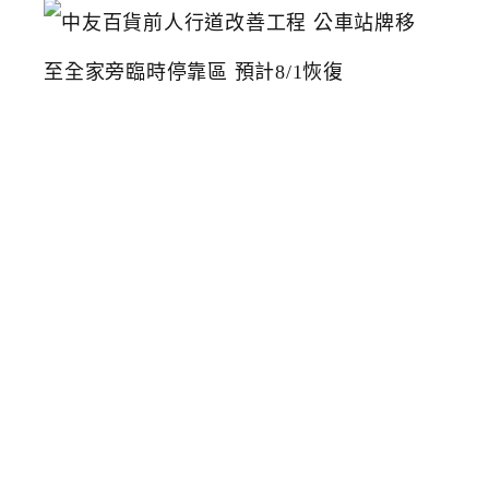
中
友
百
貨
前
人
行
道
改
善
工
程
公
車
站
牌
移
至
全
家
旁
臨
時
停
靠