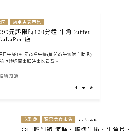
燒肉
蘋果美食市集
9元起限時120分鐘 牛角Buffet
aLaPort店
除了有平日午餐190元商業午餐(這間商午無附自助吧)
前也趁週間來逛時來吃看看。
繼續閱讀
吃到飽
蘋果美食市集
2 5 月, 2025
台中吃到飽 海鮮、爐烤牛排、生魚片