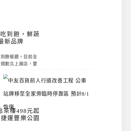
漢
神
洲
際
店
2026-
牛吃到飽，鮮蔬
最新品牌
07-
吃到飽餐廳。目前全
22
也規劃北上展店，要
中
友
百
貨
前
人
行
茶樓498元起
道
、捷運豐樂公園
改
善
工