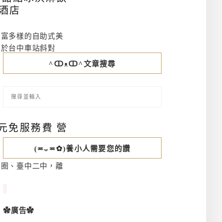
美酒店
豐富多樣的自助式美
位於台中車站斜對
^ↀᴥↀ^文章搜尋
元免服務費 營
(≖ᴗ≖✿)養小人需要您的讚
商圈、臺中二中，離
✿廣告✿