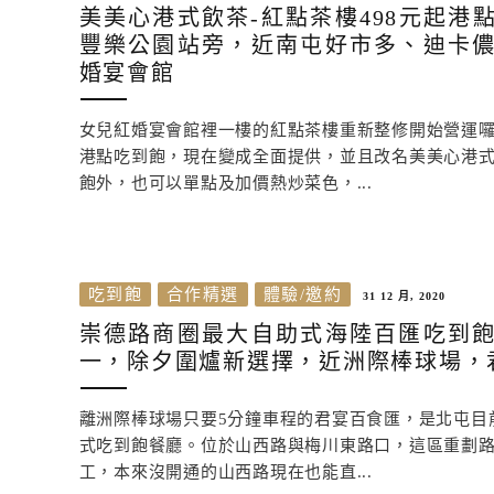
美美心港式飲茶-紅點茶樓498元起港
豐樂公園站旁，近南屯好市多、迪卡
婚宴會館
女兒紅婚宴會館裡一樓的紅點茶樓重新整修開始營運
港點吃到飽，現在變成全面提供，並且改名美美心港
飽外，也可以單點及加價熱炒菜色，...
吃到飽
合作精選
體驗/邀約
31 12 月, 2020
崇德路商圈最大自助式海陸百匯吃到
一，除夕圍爐新選擇，近洲際棒球場，
離洲際棒球場只要5分鐘車程的君宴百食匯，是北屯目
式吃到飽餐廳。位於山西路與梅川東路口，這區重劃
工，本來沒開通的山西路現在也能直...