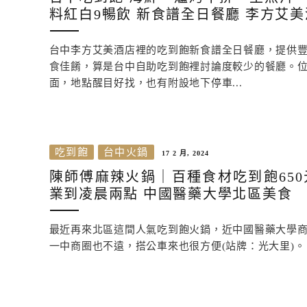
料紅白9暢飲 新食譜全日餐廳 李方艾
台中李方艾美酒店裡的吃到飽新食譜全日餐廳，提供
食佳餚，算是台中自助吃到飽裡討論度較少的餐廳。
面，地點醒目好找，也有附設地下停車...
吃到飽
台中火鍋
17 2 月, 2024
陳師傅麻辣火鍋｜百種食材吃到飽650
業到凌晨兩點 中國醫藥大學北區美食
最近再來北區這間人氣吃到飽火鍋，近中國醫藥大學
一中商圈也不遠，搭公車來也很方便(站牌：光大里)。