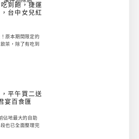
料
點吃到飽，捷運
理
儂，台中女兒紅
豆
腐
鍋
2
9
囉！原本期間限定的
8
式飲茶，除了有吃到
元
起
附
小
菜
無
限
供
應
飽，平午買二送
吃
君宴百食匯
到
飽
涓
前佔地最大的自助
豆
腐
路段也已全面整理完
台
中