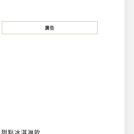
廣告
、甜點冰淇淋飲