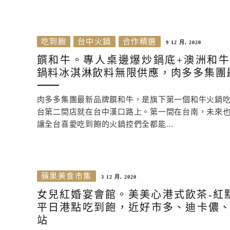
吃到飽
台中火鍋
合作精選
9 12 月, 2020
饌和牛。專人桌邊爆炒鍋底+澳洲和
鍋料冰淇淋飲料無限供應，肉多多集團
肉多多集團最新品牌饌和牛，是旗下第一個和牛火鍋
台第二間店就在台中漢口路上。第一間在台南，未來
讓全台喜愛吃到飽的火鍋控們全都能...
蘋果美食市集
3 12 月, 2020
女兒紅婚宴會館。美美心港式飲茶-紅點
平日港點吃到飽，近好市多、迪卡儂
站