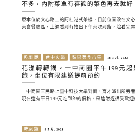
不多，內附菜單有喜歡的菜色再去就好
原本位於文心路上的阿杜港式茶樓，目前位置改在文
美食餐廳區，上週看到有推出下午茶吃到飽，趁看完
吃到飽
台中火鍋
蘋果美食市集
18 3 月, 2022
花漾轉轉鍋。一中商圈平午199元
飽，坐位有限建議提前預約
一中商圈三民路上臺中科技大學對面，育才派出所旁
現在還有平日199元吃到飽的價格，是這附近很受歡
吃到飽
8 5 月, 2021