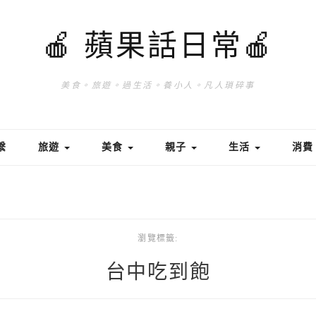
🍎 蘋果話日常🍎
美食。旅遊。過生活。養小人。凡人瑣碎事
繫
旅遊
美食
親子
生活
消
瀏覽標籤:
台中吃到飽