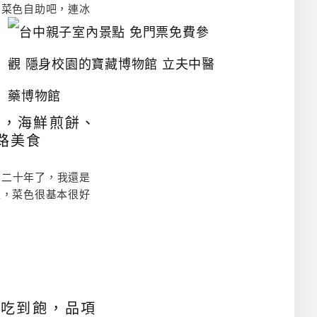
炒菜色自助吧，連冰
台
中
親
子
室
內
景
點
店，海鮮煎餅、
免
路美食
門
票
免
費
有二十年了，我還是
參
主，菜色很基本很好
觀
隱
身
校
園
的
寶
藏
博
點吃到飽，品項