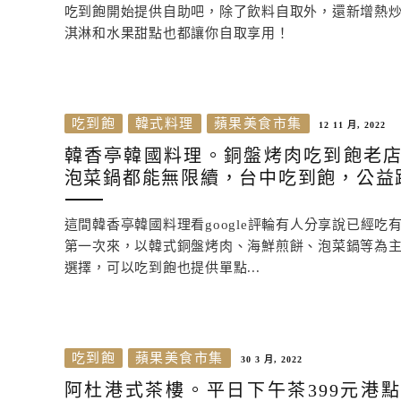
吃到飽開始提供自助吧，除了飲料自取外，還新增熱
淇淋和水果甜點也都讓你自取享用！
吃到飽
韓式料理
蘋果美食市集
12 11 月, 2022
韓香亭韓國料理。銅盤烤肉吃到飽老
泡菜鍋都能無限續，台中吃到飽，公益
這間韓香亭韓國料理看google評輪有人分享說已經吃
第一次來，以韓式銅盤烤肉、海鮮煎餅、泡菜鍋等為
選擇，可以吃到飽也提供單點...
吃到飽
蘋果美食市集
30 3 月, 2022
阿杜港式茶樓。平日下午茶399元港