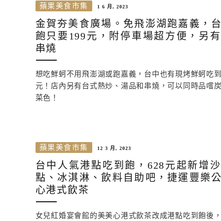
蘋果美食市集
1 6 月, 2023
金賀夯美食廣場。免飛澎湖跑嘉義，
飽只要199元，附停車場超方便，另
串燒
想吃鮮蚵不用飛澎湖或跑嘉義，台中也有現烤鮮蚵吃到
元！店內另有台式熱炒、湯品和串燒，可以同時品嚐
菜色！
蘋果美食市集
12 3 月, 2023
台中人氣港點吃到飽，628元起新增
點、冰淇淋、飲料自助吧，捷運豐樂
心港式飲茶
女兒紅婚宴會館的美美心港式飲茶改成港點吃到飽後