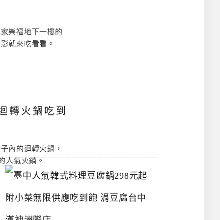
物
館
立
夫
心家樂福地下一樓的
中
電影就來吃看看。
醫
藥
博
物
館
2026-
起迴轉火鍋吃到
07-
26
巷子內的迴轉火鍋，
迎的人氣火鍋。
臺
中
人
氣
韓
式